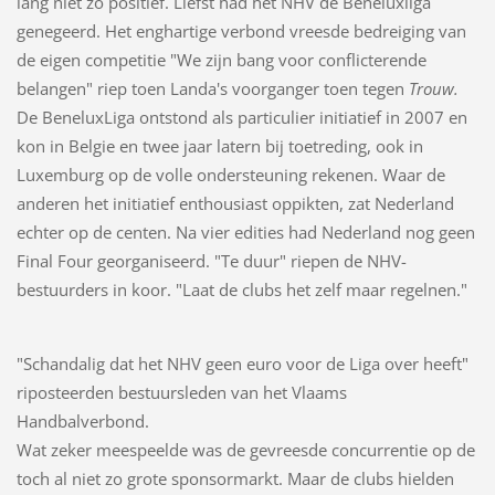
lang niet zo positief. Liefst had het NHV de Beneluxliga
genegeerd. Het enghartige verbond vreesde bedreiging van
de eigen competitie "We zijn bang voor conflicterende
belangen" riep toen Landa's voorganger toen tegen
Trouw.
De BeneluxLiga ontstond als particulier initiatief in 2007 en
kon in Belgie en twee jaar latern bij toetreding, ook in
Luxemburg op de volle ondersteuning rekenen. Waar de
anderen het initiatief enthousiast oppikten, zat Nederland
echter op de centen. Na vier edities had Nederland nog geen
Final Four georganiseerd. "Te duur" riepen de NHV-
bestuurders in koor. "Laat de clubs het zelf maar regelnen."
"Schandalig dat het NHV geen euro voor de Liga over heeft"
riposteerden bestuursleden van het Vlaams
Handbalverbond.
Wat zeker meespeelde was de gevreesde concurrentie op de
toch al niet zo grote sponsormarkt. Maar de clubs hielden