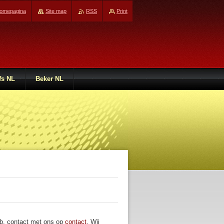
omepagina
Site map
RSS
Print
fs NL
Beker NL
.b. contact met ons op
contact
. Wij