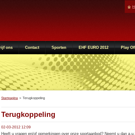
H
ijf ons
Contact
Sporten
EHF EURO 2012
Play Of
Startpagina
>
Terugkoppeling
Terugkoppeling
02-03-2012 12:09
Heeft u vragen en/of opmerkingen over onze sportaanbod? Neemt u dan a.u