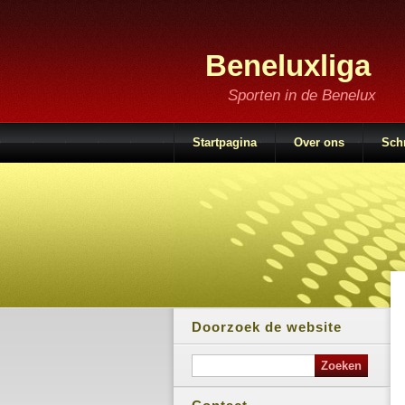
Beneluxliga
Sporten in de Benelux
Startpagina
Over ons
Schr
Doorzoek de website