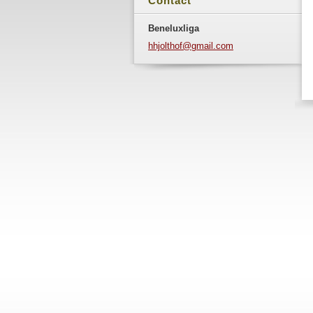
Contact
Beneluxliga
hhjoltho
f@gmail.
com